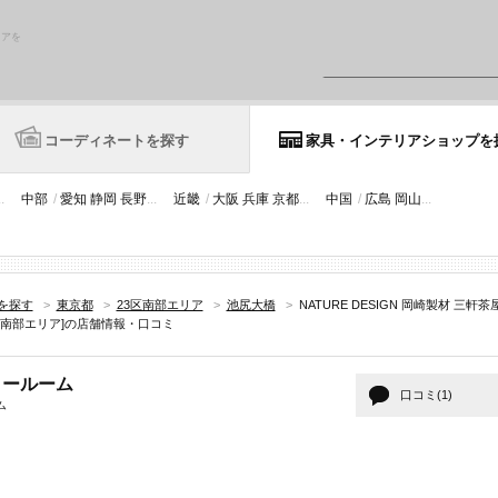
リアを
コーディネートを探す
家具・インテリアショップを
..
中部
/
愛知
静岡
長野
...
近畿
/
大阪
兵庫
京都
...
中国
/
広島
岡山
...
を探す
>
東京都
>
23区南部エリア
>
池尻大橋
>
NATURE DESIGN 岡崎製材 三
区南部エリア]の店舗情報・口コミ
ショールーム
口コミ(1)
ム