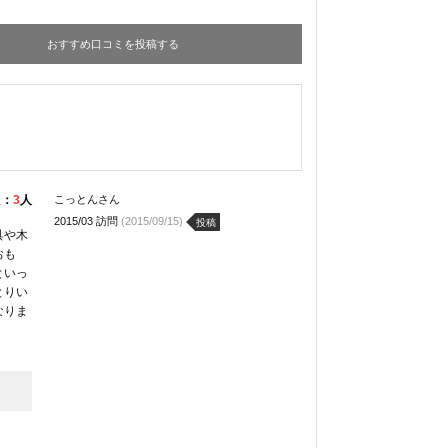
おすすめ口コミを投稿する
た：
3
人
こっとんさん
2015/03 訪問
(2015/09/15)
投稿
具や木
おも
といっ
とりい
なりま