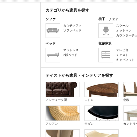
カテゴリから家具を探す
ソファ
椅子・チェア
カウチソファ
スツール
ソファベッド
オットマン
カウンターチ
ベッド
収納家具
マットレス
テレビ台
2段ベッド
チェスト
キャビネット
テイストから家具・インテリアを探す
アンティーク調
レトロ
北欧
アジアン
モダン
カントリ