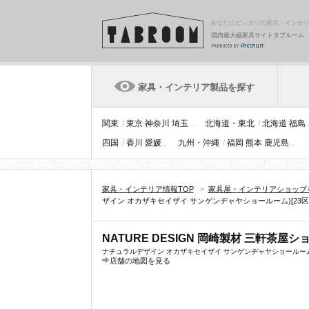
あなたにピッタリの家具・インテ
国内最大級家具サイトタブルーム
家具・インテリア製品を探す
関東
/
東京
神奈川
埼玉
...
北海道・東北
/
北海道
福島
.
四国
/
香川
愛媛
...
九州・沖縄
/
福岡
熊本
鹿児島
...
家具・インテリア情報TOP
>
家具屋・インテリアショップ
ザイン オカザキセイザイ サンゲンヂャヤショールーム)[23
NATURE DESIGN 岡崎製材 三軒茶屋
ナチュラルデザイン オカザキセイザイ サンゲンヂャヤショールー
店舗の地図を見る