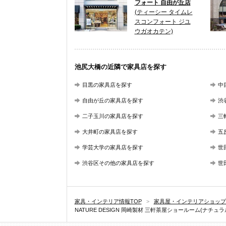
フォート 自由が丘店
(ティーシー タイムレ
スコンフォート ジユ
ウガオカテン)
池尻大橋の近隣で家具店を探す
目黒の家具店を探す
中
自由が丘の家具店を探す
渋
二子玉川の家具店を探す
三
大井町の家具店を探す
五
学芸大学の家具店を探す
世
渋谷区その他の家具店を探す
世
家具・インテリア情報TOP
>
家具屋・インテリアショップ
NATURE DESIGN 岡崎製材 三軒茶屋ショールーム(ナ