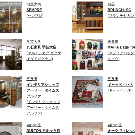
池尻大橋
目黒
SEMPRE
BRUNCH+SC
(センプレ)
(ブランチセカン
学芸大学
表参道
丸石家具 学芸大店
MAFIA Bags To
(マルイシカグ ガクゲ
(マフィアバッグ
イダイガクテン)
キョウ)
五反田
五反田
インテリアショップ
ギャッベ・ハネ
アーリー・タイムス
(ギャッベ ハネ)
アルファ
(インテリアショップ
アーリー・タイムス
アルファ)
自由が丘
自由が丘
DULTON 自由ヶ丘店
オークヴィレッジ