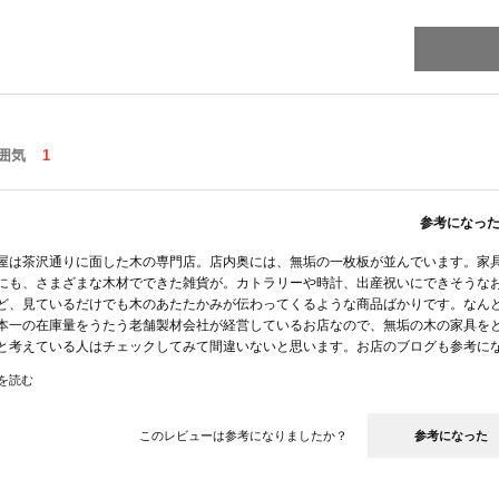
囲気
1
参考になっ
屋は茶沢通りに面した木の専門店。店内奥には、無垢の一枚板が並んでいます。家
にも、さまざまな木材でできた雑貨が。カトラリーや時計、出産祝いにできそうな
ど、見ているだけでも木のあたたかみが伝わってくるような商品ばかりです。なん
本一の在庫量をうたう老舗製材会社が経営しているお店なので、無垢の木の家具を
と考えている人はチェックしてみて間違いないと思います。お店のブログも参考に
を読む
良かった
質
雰囲気
このレビューは参考になりましたか？
参考になった