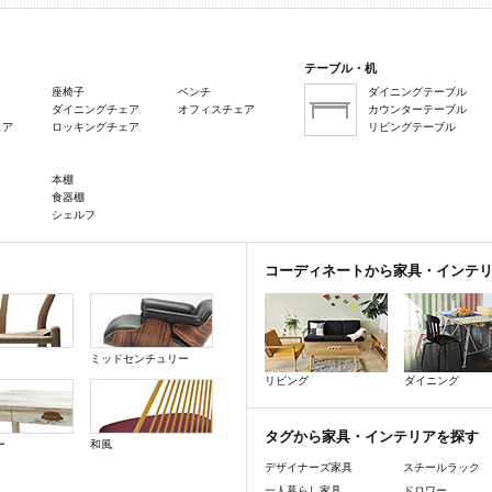
テーブル・机
座椅子
ベンチ
ダイニングテーブル
ダイニングチェア
オフィスチェア
カウンターテーブル
ェア
ロッキングチェア
リビングテーブル
本棚
食器棚
シェルフ
コーディネートから家具・インテ
ミッドセンチュリー
リビング
ダイニング
タグから家具・インテリアを探す
ー
和風
デザイナーズ家具
スチールラック
一人暮らし家具
ドロワー