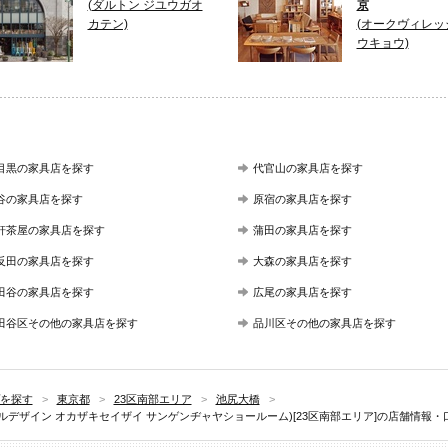
(ダルトン ジユウガオ
京
カテン)
(オークヴィレッ
ウキョウ)
目黒の家具店を探す
代官山の家具店を探す
谷の家具店を探す
原宿の家具店を探す
軒茶屋の家具店を探す
蒲田の家具店を探す
反田の家具店を探す
大森の家具店を探す
田谷の家具店を探す
広尾の家具店を探す
田谷区その他の家具店を探す
品川区その他の家具店を探す
を探す
>
東京都
>
23区南部エリア
>
池尻大橋
>
チュラルデザイン オカザキセイザイ サンゲンヂャヤショールーム)[23区南部エリア]の店舗情報・