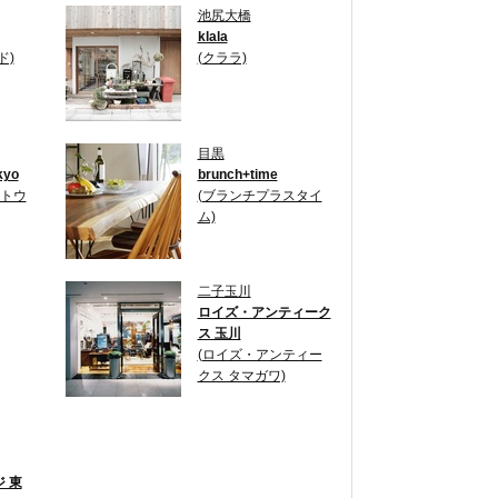
池尻大橋
klala
ド)
(クララ)
目黒
kyo
brunch+time
 トウ
(ブランチプラスタイ
ム)
二子玉川
ロイズ・アンティーク
ス 玉川
(ロイズ・アンティー
クス タマガワ)
 東