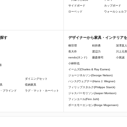
サイドボード
カップボード
ローベッド
ウォールシェルフ
探す
デザイナーから家具・インテリア
柳宗理
剣持勇
深澤直
長大作
渡辺力
川上元
nendo(ネンド)
藤森泰司
小泉誠
小林幹也
県
イームズ(Charles & Ray Eames)
ジョージネルソン(George Nelson)
ダイニングセット
ハンスJウェグナー(Hans J. Wegner)
具
収納家具
フィリップスタルク(Philippe Starck)
・ブラインド
ラグ・マット・カーペット
ジャスパーモリソン(Jasper Morrison)
フィンユール(Finn Juhl)
ボーエモーエンセン(Borge Mogensen)