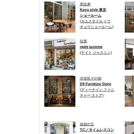
恵比寿
Kayu style 東京
ショールーム
(カユスタイル トウ
キョウショールーム)
目黒
night jasmine
(ナイト ジャスミン)
渋谷区その他
D9 Furniture Store
(ディーナイン ファニ
チャー ストア)
自由が丘
T.C／タイムレスコン