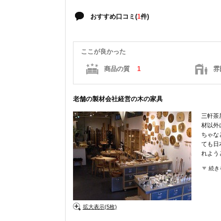
おすすめ口コミ(
1
件)
ここが良かった
商品の質
1
雰
老舗の製材会社経営の木の家具
三軒茶
材以外
ちゃな
ても日
れよう
す。
続き
ここが
商品の
拡大表示(5枚)