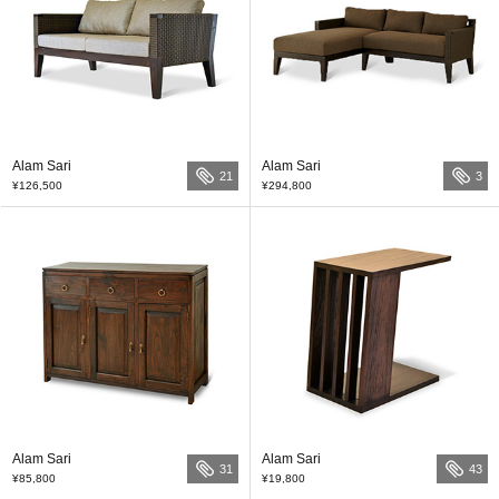
Alam Sari
Alam Sari
21
3
¥126,500
¥294,800
Alam Sari
Alam Sari
31
43
¥85,800
¥19,800