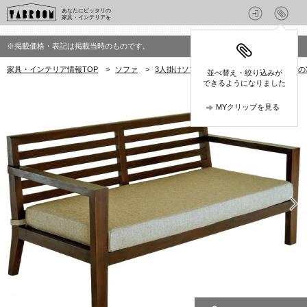
あなたにピッタリの
家具・インテリアを
※掲載価格・表記は掲載当時のものです。
家具・インテリア情報TOP
>
ソファ
>
3人掛けソファ
>
Alam Sari(アラム サリ
並べ替え・絞り込みが
できるようになりました
MYクリップを見る