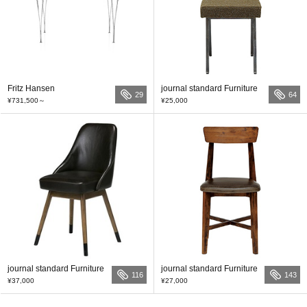
Fritz Hansen
journal standard Furniture
29
64
¥731,500
～
¥25,000
journal standard Furniture
journal standard Furniture
116
143
¥37,000
¥27,000