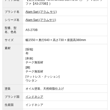
ファ【AS-270B】)
ブランド名
Alam Sari (アラム サリ)
シリーズ名
Alam Sari (アラムサリ)
型番、型
AS-270B
名、色名
サイズ
幅1550 × 奥行640 × 高さ730 × 座面高380mm
素材
[張地]
布
[本体]
チーク無垢材
[脚]
チーク無垢材
[マットレス・クッション]
ウレタン
塗装
オイル塗装、天然樹脂仕上げ
ブランド国
インドネシア
生産国
インドネシア