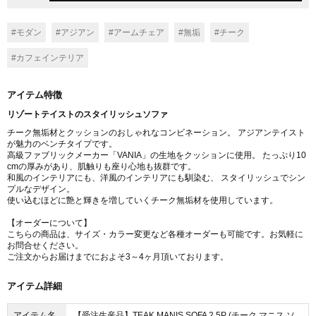
#モダン
#アジアン
#アームチェア
#無垢
#チーク
#カフェインテリア
アイテム特徴
リゾートテイストのスタイリッシュソファ
チーク無垢材とクッションのおしゃれなコンビネーション。 アジアンテイスト
が魅力のベンチタイプです。
高級ファブリックメーカー「VANIA」の生地をクッションに使用。 たっぷり10
cmの厚みがあり、肌触りも座り心地も抜群です。
和風のインテリアにも、洋風のインテリアにも馴染む、 スタイリッシュでシン
プルなデザイン。
使い込むほどに艶と輝きを増していくチーク無垢材を使用しています。
【オーダーについて】
こちらの商品は、サイズ・カラー変更など各種オーダーも可能です。お気軽に
お問合せください。
ご注文からお届けまでにおよそ3～4ヶ月頂いております。
アイテム詳細
アイテム名
【受注生産品】TEAK MANIS SOFA 2.5P (チーク マニス ソ