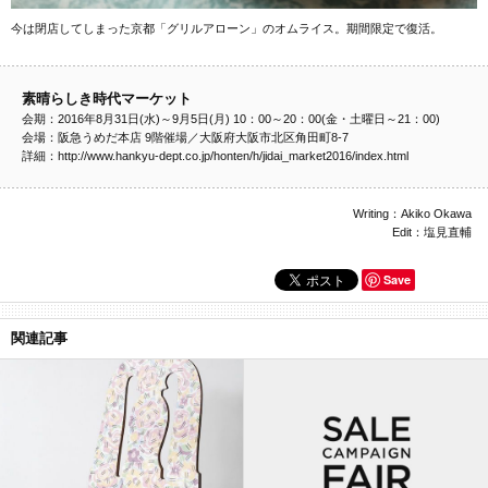
今は閉店してしまった京都「グリルアローン」のオムライス。期間限定で復活。
素晴らしき時代マーケット
会期：2016年8月31日(水)～9月5日(月) 10：00～20：00(金・土曜日～21：00)
会場：阪急うめだ本店 9階催場／大阪府大阪市北区角田町8-7
詳細：http://www.hankyu-dept.co.jp/honten/h/jidai_market2016/index.html
Writing：Akiko Okawa
Edit：塩見直輔
Save
関連記事