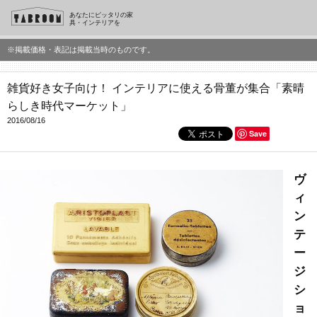
あなたにピッタリの家
具・インテリアを
※掲載価格・表記は掲載当時のものです。
雑貨好き女子向け！ インテリアに使える骨董が集合「素晴
らしき時代マーケット」
2016/08/16
Save
ヴ
ィ
ン
テ
ー
ジ
シ
ョ