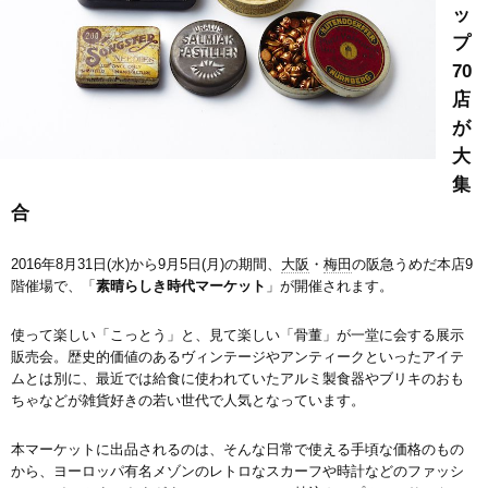
ッ
プ
70
店
が
大
集
合
2016年8月31日(水)から9月5日(月)の期間、
大阪
・
梅田
の阪急うめだ本店9
階催場で、「
素晴らしき時代マーケット
」が開催されます。
使って楽しい「こっとう」と、見て楽しい「骨董」が一堂に会する展示
販売会。歴史的価値のあるヴィンテージやアンティークといったアイテ
ムとは別に、最近では給食に使われていたアルミ製食器やブリキのおも
ちゃなどが雑貨好きの若い世代で人気となっています。
本マーケットに出品されるのは、そんな日常で使える手頃な価格のもの
から、ヨーロッパ有名メゾンのレトロなスカーフや時計などのファッシ