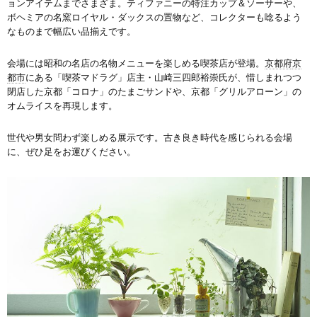
ョンアイテムまでさまざま。ティファニーの特注カップ＆ソーサーや、
ボヘミアの名窯ロイヤル・ダックスの置物など、コレクターも唸るよう
なものまで幅広い品揃えです。
会場には昭和の名店の名物メニューを楽しめる喫茶店が登場。
京都府
京
都市
にある「喫茶マドラグ」店主・山崎三四郎裕崇氏が、惜しまれつつ
閉店した京都「コロナ」のたまごサンドや、京都「グリルアローン」の
オムライスを再現します。
世代や男女問わず楽しめる展示です。古き良き時代を感じられる会場
に、ぜひ足をお運びください。