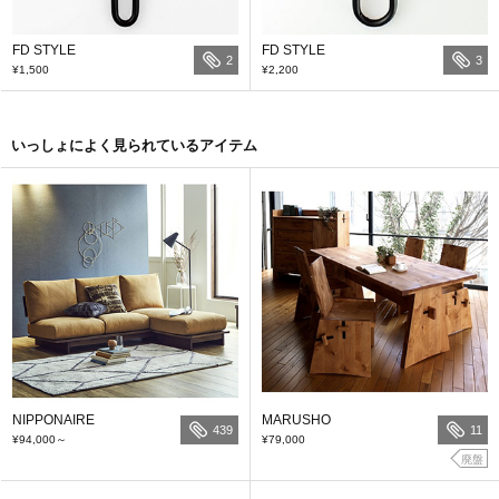
FD STYLE
FD STYLE
2
3
¥1,500
¥2,200
いっしょによく見られているアイテム
NIPPONAIRE
MARUSHO
439
11
¥94,000
～
¥79,000
廃盤