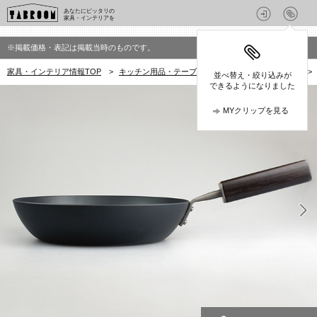
あなたにピッタリの
家具・インテリアを
※掲載価格・表記は掲載当時のものです。
家具・インテリア情報TOP
>
キッチン用品・テーブルウェア
>
鍋・フライパン
>
並べ替え・絞り込みが
できるようになりました
MYクリップを見る