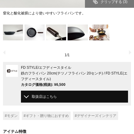
クリップする
(3)
窒化と酸化被膜により使いやすいフライパンです。
1
/
1
FD STYLE
/エフディースタイル
鉄のフライパン 20cm(テツノフライパン 20センチ) / FD STYLE(エ
フディースタイル)
カタログ価格
(税抜)
:
¥6,500
取扱店はこちら
#モダン
#ギフト・贈り物におすすめ
#デザイナーズインテリア
アイテム特徴