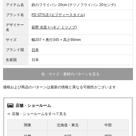
アイテム名
鉄のフライパン 20cm (テツノフライパン 20センチ)
ブランド名
FD STYLE (エフディースタイル)
デザイナー
萩野 光宣 (ハギノ ミツノブ)
名
サイズ
幅207 × 奥行345 × 高さ90mm
ブランド国
日本
生産国
日本
色・サイズ・素材のパターンを見る
価格および商品のパターンは最新の情報と異なる可能性がございます
店舗・ショールーム
店舗・ショールームをすべて見る
関東
北海道・東北
中部