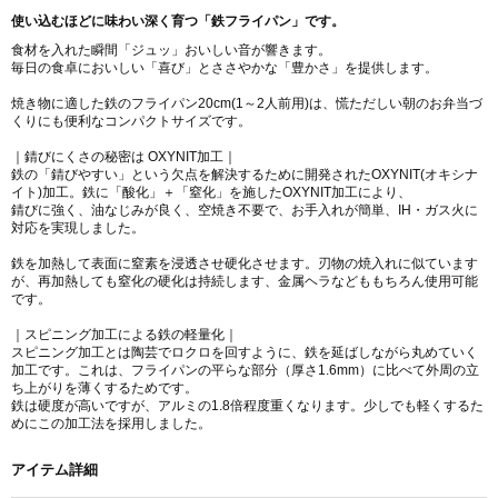
使い込むほどに味わい深く育つ「鉄フライパン」です。
食材を入れた瞬間「ジュッ」おいしい音が響きます。
毎日の食卓においしい「喜び」とささやかな「豊かさ」を提供します。
焼き物に適した鉄のフライパン20cm(1～2人前用)は、慌ただしい朝のお弁当づ
くりにも便利なコンパクトサイズです。
｜錆びにくさの秘密は OXYNIT加工｜
鉄の「錆びやすい」という欠点を解決するために開発されたOXYNIT(オキシナ
イト)加工。鉄に「酸化」＋「窒化」を施したOXYNIT加工により、
錆びに強く、油なじみが良く、空焼き不要で、お手入れが簡単、IH・ガス火に
対応を実現しました。
鉄を加熱して表面に窒素を浸透させ硬化させます。刃物の焼入れに似ています
が、再加熱しても窒化の硬化は持続します、金属ヘラなどももちろん使用可能
です。
｜スピニング加工による鉄の軽量化｜
スピニング加工とは陶芸でロクロを回すように、鉄を延ばしながら丸めていく
加工です。これは、フライパンの平らな部分（厚さ1.6mm）に比べて外周の立
ち上がりを薄くするためです。
鉄は硬度が高いですが、アルミの1.8倍程度重くなります。少しでも軽くするた
めにこの加工法を採用しました。
アイテム詳細