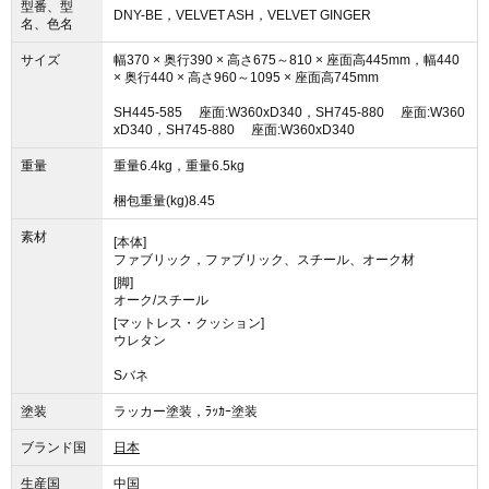
型番、型
DNY-BE，VELVET ASH，VELVET GINGER
名、色名
サイズ
幅370 × 奥行390 × 高さ675～810 × 座面高445mm，幅440
× 奥行440 × 高さ960～1095 × 座面高745mm
SH445-585 座面:W360xD340，SH745-880 座面:W360
xD340，SH745-880 座面:W360xD340
重量
重量6.4kg，重量6.5kg
梱包重量(kg)8.45
素材
[本体]
ファブリック，ファブリック、スチール、オーク材
[脚]
オーク/スチール
[マットレス・クッション]
ウレタン
Sバネ
塗装
ラッカー塗装，ﾗｯｶｰ塗装
ブランド国
日本
生産国
中国