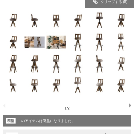
クリップする
(5)
1
/
2
廃盤
このアイテムは廃盤になりました。