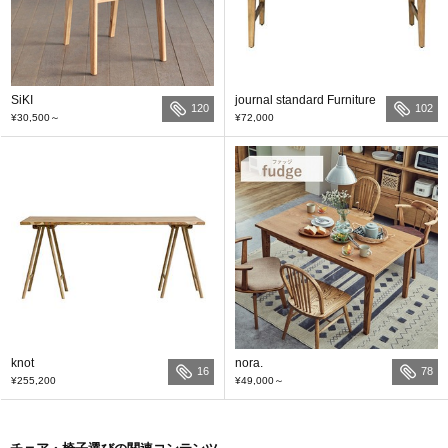
SiKI
journal standard Furniture
120
102
¥30,500
～
¥72,000
knot
nora.
16
78
¥255,200
¥49,000
～