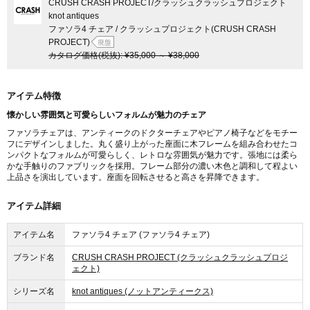
CRUSH CRASH PROJECT
/クラッシュクラッシュプロジェクト
knot antiques
ファソラ4 チェア / クラッシュプロジェクト(CRUSH CRASH
PROJECT)
廃盤
カタログ価格
(税抜)
:
¥35,000
～
¥38,000
アイテム特徴
懐かしい雰囲気と可愛らしいフォルムが魅力のチェア
ファソラチェアは、アンティークのドクターチェアやピアノ椅子などをモチー
フにデザインしました。丸く盛り上がった座面に木フレームを組み合わせたコ
ンパクトなフォルムが可愛らしく、レトロな雰囲気が魅力です。張地には柔ら
かな手触りのファブリックを採用。フレーム部分の濃い木色と調和して程よい
上品さを演出しています。座面を回転させると高さを昇降できます。
アイテム詳細
アイテム名
ファソラ4 チェア (ファソラ4 チェア)
ブランド名
CRUSH CRASH PROJECT (クラッシュクラッシュプロジ
ェクト)
シリーズ名
knot antiques (ノットアンティークス)