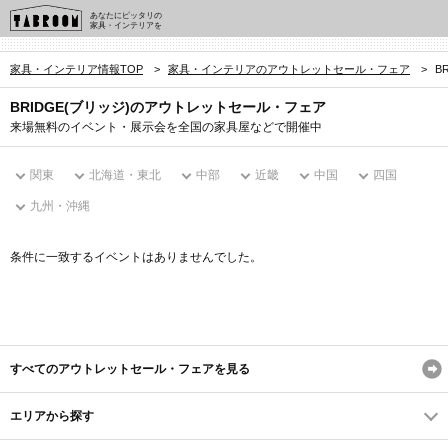
あなたにピッタリの
家具・インテリアを
家具・インテリア情報TOP
>
家具・インテリアのアウトレットセール・フェア
>
B
BRIDGE(ブリッジ)のアウトレットセール・フェア
来場無料のイベント・展示会を全国の家具屋などで開催中
関東
北海道・東北
中部
近畿
中国
四国
九州・沖縄
条件に一致するイベントはありませんでした。
すべてのアウトレットセール・フェアを見る
エリアから探す