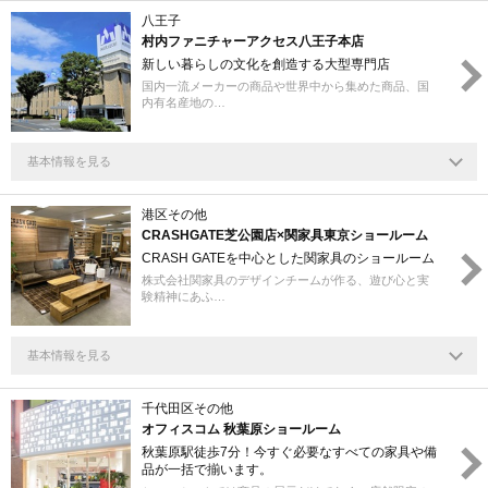
八王子
村内ファニチャーアクセス八王子本店
新しい暮らしの文化を創造する大型専門店
国内一流メーカーの商品や世界中から集めた商品、国
内有名産地の…
基本情報を見る
港区その他
CRASHGATE芝公園店×関家具東京ショールーム
CRASH GATEを中心とした関家具のショールーム
株式会社関家具のデザインチームが作る、遊び心と実
験精神にあふ…
基本情報を見る
千代田区その他
オフィスコム 秋葉原ショールーム
秋葉原駅徒歩7分！今すぐ必要なすべての家具や備
品が一括で揃います。