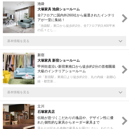
池袋
大塚家具 池袋ショールーム
全7フロアに国内外260社から厳選されたインテリ
アが⼀堂に集結！
「池袋駅」東口から徒歩約2分。全7フロア約3,400平米
の広々とし…
基本情報を見る
新宿
大塚家具 新宿ショールーム
甲州街道沿い新宿東南口から徒歩約2分の首都圏最
大級のインテリアショールーム
JR「新宿駅」東南口より徒歩約2分、丸の内線・副都心
線・都営新…
基本情報を見る
立川
石塚家具店
伝統が息づくこだわりの逸品や、デザイン性に優
れた個性的な家具からオーダー家具まで
温もりが伝わる本物の家具をお届けしたい。わたたち