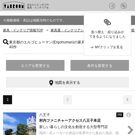
あなたにピッタリの
家具・インテリアを
※掲載価格・表記は掲載当時のものです。
家具・インテリア情報TOP
>
家具屋・インテリアショップを探す
>
東京都の家具屋
並べ替え・絞り込みが
できるようになりました
東京都のエルゴヒューマン(Ergohuman)の家具屋・インテリアショップ
：
40件
MYクリップを見る
エリアを変更する
条件を変更する
地図を表示する
1
2
八王子
PR
村内ファニチャーアクセス八王子本店
新しい暮らしの文化を創造する大型専門店
国内一流メーカーの商品や世界中から集めた商品、国