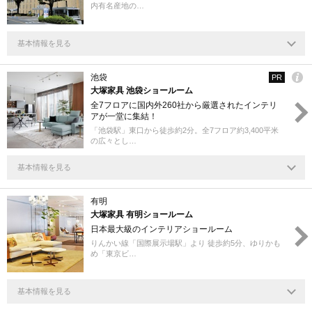
内有名産地の…
基本情報を見る
池袋
PR
大塚家具 池袋ショールーム
全7フロアに国内外260社から厳選されたインテリ
アが⼀堂に集結！
「池袋駅」東口から徒歩約2分。全7フロア約3,400平米
の広々とし…
基本情報を見る
有明
大塚家具 有明ショールーム
日本最大級のインテリアショールーム
りんかい線「国際展示場駅」より 徒歩約5分、ゆりかも
め「東京ビ…
基本情報を見る