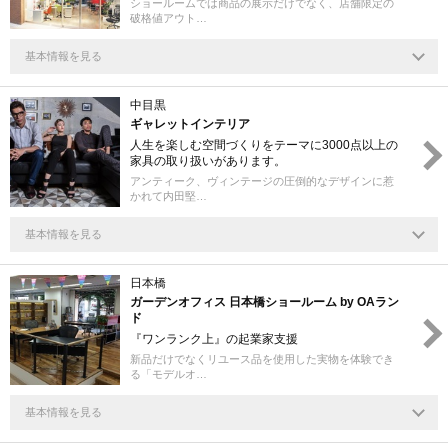
ショールームでは商品の展示だけでなく、店舗限定の
破格値アウト…
基本情報を見る
中目黒
ギャレットインテリア
人生を楽しむ空間づくりをテーマに3000点以上の
家具の取り扱いがあります。
アンティーク、ヴィンテージの圧倒的なデザインに惹
かれて内田堅…
基本情報を見る
日本橋
ガーデンオフィス 日本橋ショールーム by OAラン
ド
『ワンランク上』の起業家支援
新品だけでなくリユース品を使用した実物を体験でき
る「モデルオ…
基本情報を見る