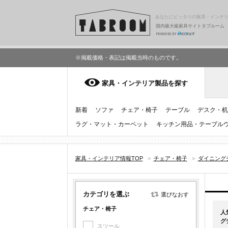
あなたにピッタリの家具・インテ
国内最大級家具サイトタブルーム
※掲載価格・表記は掲載当時のものです。
家具・インテリア製品を探す
新着
ソファ
チェア・椅子
テーブル
デスク・机
ラグ・マット・カーペット
キッチン用品・テーブル
家具・インテリア情報TOP
>
チェア・椅子
>
ダイニング
カテゴリを選ぶ
選びなおす
チェア・椅子
人
グ
スツール