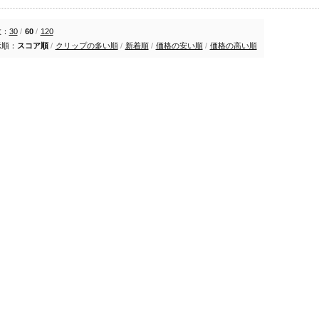
数：
30
/
60
/
120
示順：
スコア順
/
クリップの多い順
/
新着順
/
価格の安い順
/
価格の高い順