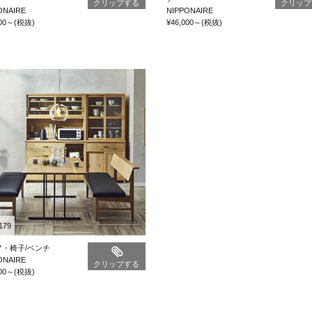
クリップする
クリップ
ONAIRE
NIPPONAIRE
00
～
(税抜)
¥46,000
～
(税抜)
179
ア・椅子/ベンチ
ONAIRE
クリップする
00
～
(税抜)