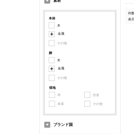
素材
件
本体
表
木
金属
その他
スチール
アルミ
脚
木
鉄
金属
その他金属
その他
スチール
アルミ
張地
布
合皮
鉄
本革
その他
その他金属
ブランド国