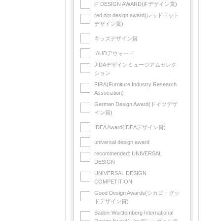
iF DESIGN AWARD(iFデザイン賞)
red dot design award(レッドドット
デザイン賞)
キッズデザイン賞
IAUDアウォード
JIDAデザインミュージアムセレク
ション
FIRA(Furniture Industry Research
Association)
German Design Award(ドイツデザ
イン賞)
IDEA Award(IDEAデザイン賞)
universal design award
recommended: UNIVERSAL
DESIGN
UNIVERSAL DESIGN
COMPETITION
Good Design Awards(シカゴ・グッ
ドデザイン賞)
Baden-Wurttemberg International