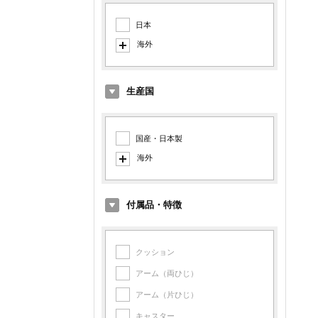
日本
海外
イタリア
ドイツ
生産国
デンマーク
オランダ
国産・日本製
イギリス
海外
アメリカ
イタリア製
フランス
デンマーク製
付属品・特徴
フィンランド
オランダ製
スイス
イギリス製
クッション
スペイン
アメリカ製
アーム（両ひじ）
スウェーデン
フランス製
アーム（片ひじ）
シンガポール
フィンランド製
キャスター