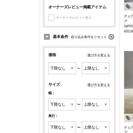
オーナーズレビュー掲載アイテム
チェ
オーナーズレビュー有り
ア
NIPP
¥32,0
基本条件
絞り込み条件をリセット
価格
選び方を変える
〜
サイズ
選び方を変える
幅：
〜
奥行：
〜
チェ
ア