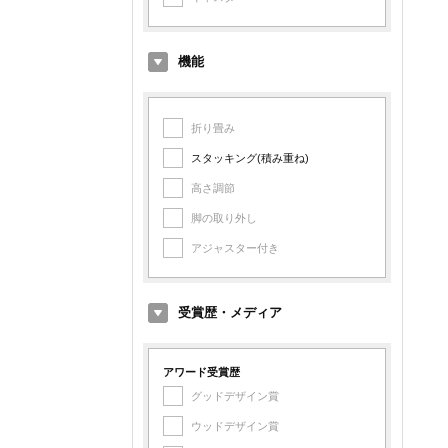
台湾
スイス製
中国
スペイン製
機能
スウェーデン製
台湾製
折り畳み
中国製
スタッキング(積み重ね)
高さ調節
脚の取り外し
アジャスター付き
受賞歴・メディア
アワード受賞歴
グッドデザイン賞
ウッドデザイン賞