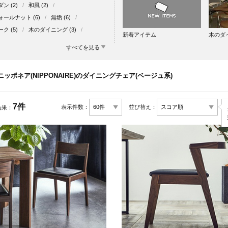
ダン
(2)
/
和風
(2)
/
ォールナット
(6)
/
無垢
(6)
/
ーク
(5)
/
木のダイニング
(3)
/
新着アイテム
木のダ
ームチェア
(2)
/
すべてを見る
フェインテリア
(2)
/
ビーチ
(2)
ニッポネア(NIPPONAIRE)のダイニングチェア(ベージュ系)
7件
表示件数：
並び替え：
結果：