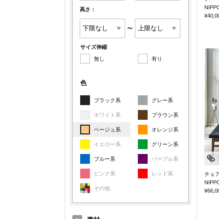
NIPP
高さ：
¥40,0
〜
サイズ伸縮
無し
有り
色
ブラック系
グレー系
ホワイト系
ブラウン系
ベージュ系
オレンジ系
イエロー系
グリーン系
ブルー系
パープル系
ピンク系
レッド系
チェ
NIPP
その他
¥66,0