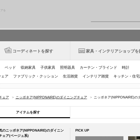
リアを
コーディネートを探す
家具・インテリアショップを
ベッド
収納家具
子供家具
照明器具
カーテン・ブラインド
時計
ウェア
ファブリック・クッション
生活雑貨
インテリア雑貨
キッチン・住宅
チェア
>
ニッポネア(NIPPONAIRE)のダイニングチェア
>
ニッポネア(NIPPONAIRE
アイテムを探す
気のニッポネア(NIPPONAIRE)のダイニン
PICK UP
チェア(ベージュ系)