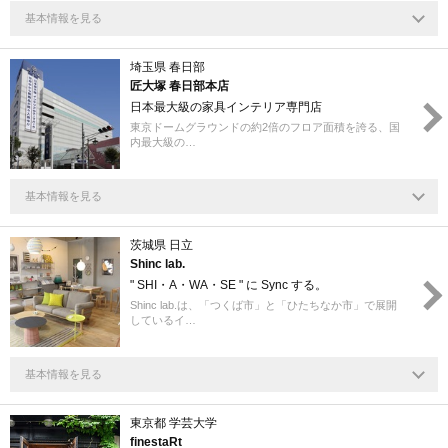
基本情報を見る
埼玉県 春日部
匠大塚 春日部本店
日本最大級の家具インテリア専門店
東京ドームグラウンドの約2倍のフロア面積を誇る、国
内最大級の…
基本情報を見る
茨城県 日立
Shinc lab.
" SHI・A・WA・SE " に Sync する。
Shinc lab.は、「つくば市」と「ひたちなか市」で展開
しているイ…
基本情報を見る
東京都 学芸大学
finestaRt