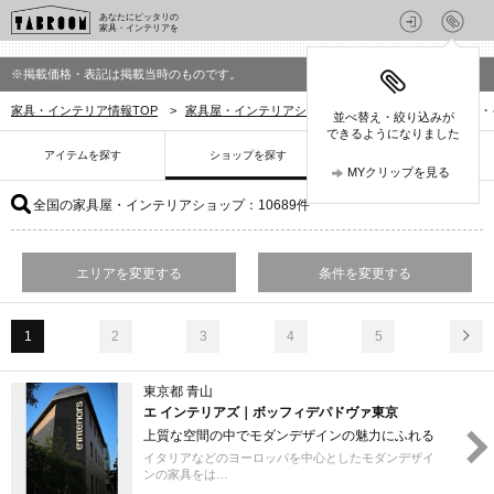
あなたにピッタリの
家具・インテリアを
※掲載価格・表記は掲載当時のものです。
家具・インテリア情報TOP
>
家具屋・インテリアショップを探す
>
全国の家具屋・
並べ替え・絞り込みが
できるようになりました
アイテムを探す
ショップを探す
MYクリップを見る
全国の家具屋・インテリアショップ
：10689件
エリアを変更する
条件を変更する
1
2
3
4
5
東京都 青山
エ インテリアズ｜ボッフィデパドヴァ東京
上質な空間の中でモダンデザインの魅力にふれる
イタリアなどのヨーロッパを中心としたモダンデザイ
ンの家具をは…