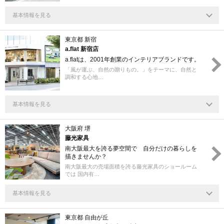
基本情報を見る
東京都 新宿
a.flat 新宿店
a.flatは、2001年創業のインテリアブランドです。
「風が運ぶ、自然の贈りもの。」をテーマに、自然と
調和する心地…
基本情報を見る
大阪府 堺
藤光家具
南大阪最大を誇る夢空間で 自分だけの暮らしを
描きませんか？
南大阪最大の売場面積を誇る藤光家具のショールーム
では 国内有…
基本情報を見る
東京都 自由が丘