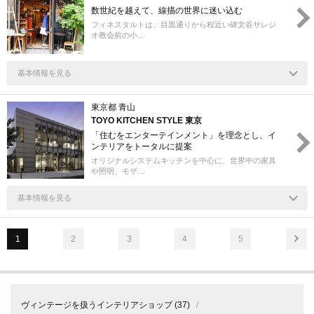
数世紀を越えて、線描の世界に迷い込む
フィネスタルトは、目黒通りから程近い碑文谷サレジ
オ教会前の小…
基本情報を見る
東京都 青山
TOYO KITCHEN STYLE 東京
「住むをエンターテインメント」を理念とし、イ
ンテリアをトータルに提案
オリジナルシステムキッチンを中心に、世界中の家具
や照明、モザ…
基本情報を見る
1
2
3
4
5
ヴィンテージを扱うインテリアショップ
(37)
/