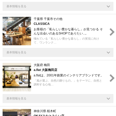
基本情報を見る
千葉県 千葉市その他
CLASSICA
お客様の「私らしい豊かな暮らし」が見つかる そ
んな出会いのあるSHOPでありたい...。
憧れている「私らしい豊かな暮らし」の実現に向け
て、ワンランク…
基本情報を見る
大阪府 梅田
a.flat 大阪梅田店
a.flatは、2001年創業のインテリアブランドです。
「風が運ぶ、自然の贈りもの。」をテーマに、自然と
調和する心地…
基本情報を見る
神奈川県 桜木町