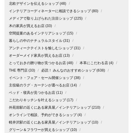
北欧デザインを伝えるショップ
(48)
/
インテリアコーディネーターに相談できるショップ
(80)
/
メディアで取り上げられた注目ショップ
(225)
/
木の家具が買えるお店
(33)
/
空間提案のあるインテリアショップ
(15)
/
暮らしの中のナチュラルスタイル
(31)
/
アンティークテイストを愉しむショップ
(31)
/
オーダーメイド家具が買えるお店
(13)
/
とっておきの贈り物が見つかるお店
(48)
/
本革にこだわる店
(4)
/
THE 専門店
(33)
/
必読！ みんなのおすすめショップ
(638)
/
イベント・フェア・セール開催ショップ
(38)
/
主役級のラグ・カーテンが選べるお店
(14)
/
ベッド・寝具が見つかるお店
(11)
/
こだわりキッチンを叶えるショップ
(17)
/
外苑前駅の近くにある家具屋／インテリアショップ
(210)
/
オンラインで相談、予約ができるショップ
(4)
/
軽井沢駅の近くにある家具屋／インテリアショップ
(10)
/
グリーン＆フラワーが買えるショップ
(10)
/