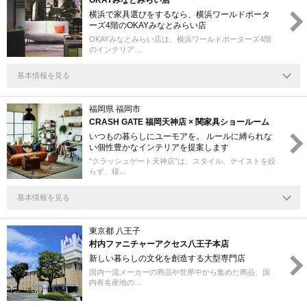
OKAYみなとみらい店
横浜で家具選びをするなら、横浜ワールドポータ
ーズ4階のOKAYみなとみらい店
OKAYみなとみらい店は、横浜ワールドポーターズ4階
のインテリア…
基本情報を見る
福岡県 福岡市
CRASH GATE 福岡天神店 × 関家具ショールーム
いつもの暮らしにユーモアを。 ルールに縛られな
い個性豊かなインテリアを提案します
"クラッシュゲート天神店”は、スタイル、テイストを絞
らず、様…
基本情報を見る
東京都 八王子
村内ファニチャーアクセス八王子本店
新しい暮らしの文化を創造する大型専門店
国内一流メーカーの商品や世界中から集めた商品、国
内有名産地の…