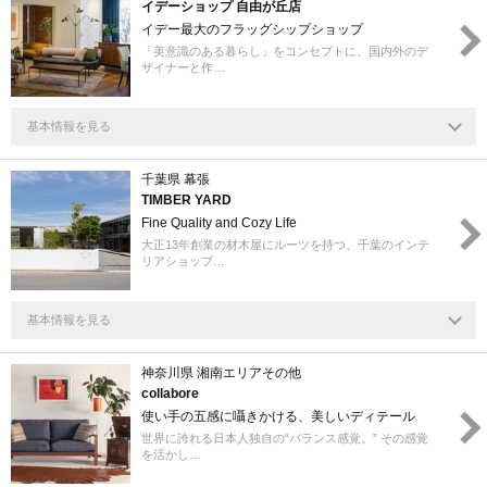
イデーショップ 自由が丘店
イデー最大のフラッグシップショップ
「美意識のある暮らし」をコンセプトに、国内外のデ
ザイナーと作…
基本情報を見る
千葉県 幕張
TIMBER YARD
Fine Quality and Cozy Life
大正13年創業の材木屋にルーツを持つ、千葉のインテ
リアショップ…
基本情報を見る
神奈川県 湘南エリアその他
collabore
使い手の五感に囁きかける、美しいディテール
世界に誇れる日本人独自の“バランス感覚。” その感覚
を活かし…