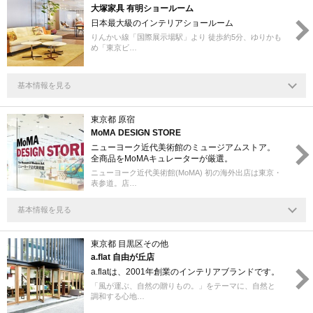
大塚家具 有明ショールーム
日本最大級のインテリアショールーム
りんかい線「国際展示場駅」より 徒歩約5分、ゆりかも
め「東京ビ…
基本情報を見る
東京都 原宿
MoMA DESIGN STORE
ニューヨーク近代美術館のミュージアムストア。
全商品をMoMAキュレーターが厳選。
ニューヨーク近代美術館(MoMA) 初の海外出店は東京・
表参道。店…
基本情報を見る
東京都 目黒区その他
a.flat 自由が丘店
a.flatは、2001年創業のインテリアブランドです。
「風が運ぶ、自然の贈りもの。」をテーマに、自然と
調和する心地…